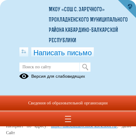
МКОУ «СОШ С. ЗАРЕЧНОГО»
ПРОХЛАДНЕНСКОГО МУНИЦИПАЛЬНОГО
РАЙОНА КАБАРДИНО-БАЛКАРСКОЙ
РЕСПУБЛИКИ
Написать письмо
Политика конфиденциальности
Версия для слабовидящих
Настоящая Политика конфиденциальности (далее – Политика
конфиденциальности) персональных данных Муниципальное
казенное общеобразовательное учреждение «Средняя
Сведения об образовательной организации
общеобразовательная школа с. Заречного» Прохладненского
муниципального района Кабардино-Балкарской Республики, (далее
– Администрация Сайта) применяется при использовании в сети
Интернет по адресу:
https://mkoushzarechnoe.kbrschool.ru/
, далее
Сайт