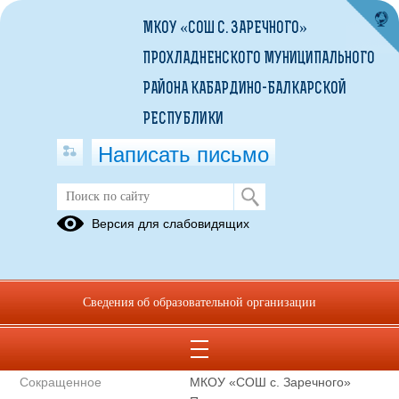
МКОУ «СОШ С. ЗАРЕЧНОГО»
ПРОХЛАДНЕНСКОГО МУНИЦИПАЛЬНОГО
РАЙОНА КАБАРДИНО-БАЛКАРСКОЙ
РЕСПУБЛИКИ
Написать письмо
Полное наименование
Муниципальное казенное
Версия для слабовидящих
образовательной
общеобразовательное
организации*
учреждение «Средняя
общеобразовательная школа с.
Заречного» Прохладненского
Сведения об образовательной организации
муниципального района
Кабардино-Балкарской
Республики
Сокращенное
МКОУ «СОШ с. Заречного»